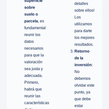
superficie
detalles
sobre
sobre ellos!
suelo o
Los
parcela
, es
utilizamos
fundamental
para darte
reunir los
los mejores
datos
resultados.
necesarios
Retorno
para que la
de la
valoración
inversión
:
sea justa y
No
adecuada.
debemos
Primero,
olvidar este
habrá que
punto, ya
reunir las
que debe
características
estar