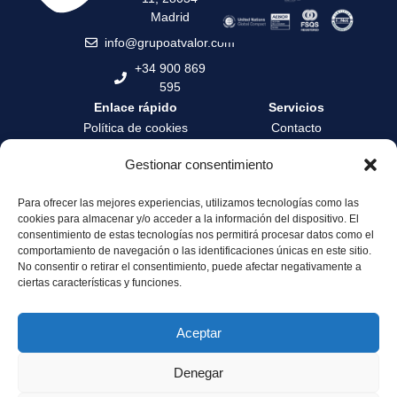
Madrid
info@grupoatvalor.com
+34 900 869
595
Enlace rápido
Servicios
Política de cookies
Contacto
Política de privacidad
Contrata tu tasación
Gestionar consentimiento
Términos y condiciones
Formación
Para ofrecer las mejores experiencias, utilizamos tecnologías como las
Canal de denuncia
Zona privada
cookies para almacenar y/o acceder a la información del dispositivo. El
Servicio de Atención al
Área profesionales
consentimiento de estas tecnologías nos permitirá procesar datos como el
Cliente
comportamiento de navegación o las identificaciones únicas en este sitio.
No consentir o retirar el consentimiento, puede afectar negativamente a
Sostenibilidad y
ciertas características y funciones.
Gobernanza
Aceptar
Denegar
© 2025 Grupo ATValor. All rights reserved