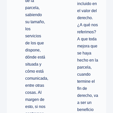
de la
incluido en
parcela,
el valor del
sabiendo
derecho.
su tamaño,
¿A qué nos
los
referimos?
servicios
A que toda
de los que
mejora que
dispone,
se haya
dónde está
hecho en la
situada y
parcela,
cómo está
cuando
comunicada,
termine el
entre otras
fin de
cosas. Al
derecho, va
margen de
a ser un
esto, si nos
beneficio