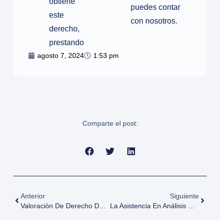
obtiene
puedes contar
este
con nosotros.
derecho,
prestando
1:53 pm
agosto 7, 2024
Comparte el post:
Anterior
Siguiente
Valoración De Derecho De Superficie Sobre Suelo O Parcela
La Asistencia En Análisis De Servidumbres Para El Desarrollo De Proyectos Urbanísticos