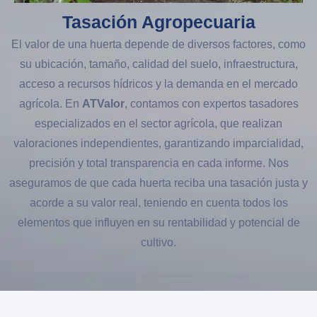
Tasación Agropecuaria
El valor de una huerta depende de diversos factores, como
su ubicación, tamaño, calidad del suelo, infraestructura,
acceso a recursos hídricos y la demanda en el mercado
agrícola. En
ATValor
, contamos con expertos tasadores
especializados en el sector agrícola, que realizan
valoraciones independientes, garantizando imparcialidad,
precisión y total transparencia en cada informe. Nos
aseguramos de que cada huerta reciba una tasación justa y
acorde a su valor real, teniendo en cuenta todos los
elementos que influyen en su rentabilidad y potencial de
cultivo.