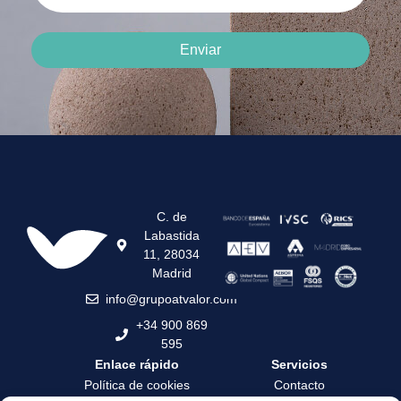
Enviar
C. de
Labastida
11, 28034
Madrid
info@grupoatvalor.com
+34 900 869
595
Enlace rápido
Servicios
Política de cookies
Contacto