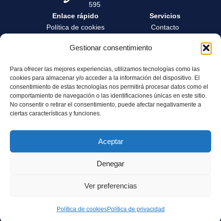
595
Enlace rápido
Servicios
Política de cookies
Contacto
Política de privacidad
Contrata tu tasación
Gestionar consentimiento
Términos y condiciones
Formación
Para ofrecer las mejores experiencias, utilizamos tecnologías como las
Canal de denuncia
Zona privada
cookies para almacenar y/o acceder a la información del dispositivo. El
Servicio de Atención al
Área profesionales
consentimiento de estas tecnologías nos permitirá procesar datos como el
Cliente
comportamiento de navegación o las identificaciones únicas en este sitio.
No consentir o retirar el consentimiento, puede afectar negativamente a
Sostenibilidad y
ciertas características y funciones.
Gobernanza
Aceptar
Denegar
© 2025 Grupo ATValor. All rights reserved
Ver preferencias
–
Tasación vivienda divorcio Madrid
– Valoración de Empresas
valoración inmuebles Madrid
Política de cookies
Política de privacidad