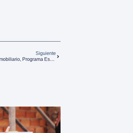
Siguiente
ATValor Participa En El Foro Inmobiliario, Programa Especializado En Radio Intereconomía