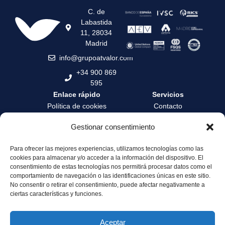
C. de
Labastida
11, 28034
Madrid
info@grupoatvalor.com
+34 900 869
595
Enlace rápido
Servicios
Política de cookies
Contacto
Política de privacidad
Contrata tu tasación
Gestionar consentimiento
Términos y condiciones
Formación
Para ofrecer las mejores experiencias, utilizamos tecnologías como las
Canal de denuncia
Zona privada
cookies para almacenar y/o acceder a la información del dispositivo. El
Servicio de Atención al
Área profesionales
consentimiento de estas tecnologías nos permitirá procesar datos como el
Cliente
comportamiento de navegación o las identificaciones únicas en este sitio.
No consentir o retirar el consentimiento, puede afectar negativamente a
Sostenibilidad y
ciertas características y funciones.
Gobernanza
Aceptar