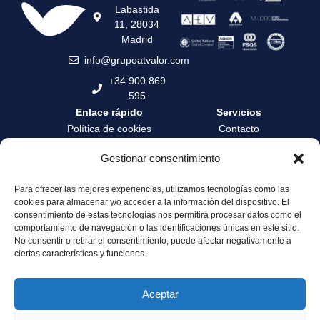
Labastida
11, 28034
Madrid
info@grupoatvalor.com
+34 900 869
595
Enlace rápido
Servicios
Política de cookies
Contacto
Política de privacidad
Contrata tu tasación
Gestionar consentimiento
Términos y condiciones
Formación
Para ofrecer las mejores experiencias, utilizamos tecnologías como las
Canal de denuncia
Zona privada
cookies para almacenar y/o acceder a la información del dispositivo. El
Servicio de Atención al
Área profesionales
consentimiento de estas tecnologías nos permitirá procesar datos como el
Cliente
comportamiento de navegación o las identificaciones únicas en este sitio.
No consentir o retirar el consentimiento, puede afectar negativamente a
Sostenibilidad y
ciertas características y funciones.
Gobernanza
Aceptar