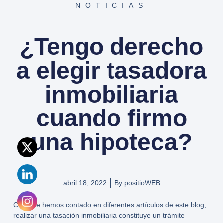
NOTICIAS
¿Tengo derecho
a elegir tasadora
inmobiliaria
cuando firmo
una hipoteca?
abril 18, 2022
By
positioWEB
Como te hemos contado en diferentes artículos de este blog,
realizar una
tasación inmobiliaria
constituye un trámite