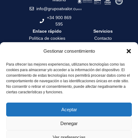
info@grupoatvalor.com
+34 900 869
595
Enlace rápido
Servicios
Política de cookies
Contacto
Política de privacidad
Contrata tu tasación
Gestionar consentimiento
Términos y condiciones
Formación
Para ofrecer las mejores experiencias, utilizamos tecnologías como las
Canal de denuncia
Zona privada
cookies para almacenar y/o acceder a la información del dispositivo. El
Servicio de Atención al
Área profesionales
consentimiento de estas tecnologías nos permitirá procesar datos como el
Cliente
comportamiento de navegación o las identificaciones únicas en este sitio.
No consentir o retirar el consentimiento, puede afectar negativamente a
Sostenibilidad y
ciertas características y funciones.
Gobernanza
Aceptar
Denegar
© 2025 Grupo ATValor. All rights reserved
Ver preferencias