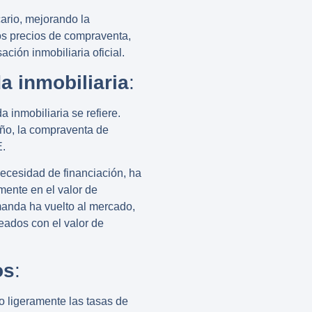
cario, mejorando la
os precios de compraventa,
ción inmobiliaria oficial.
a inmobiliaria
:
inmobiliaria se refiere.
o, la compraventa de
E
.
necesidad de financiación, ha
amente en el valor de
manda ha vuelto al mercado,
eados con el valor de
os
:
o ligeramente las tasas de