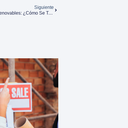
Siguiente
El Gran Salto A Las Energías Renovables: ¿cómo Se Tasan Los Terrenos Destinados A Parques Solares Y Eólicos?