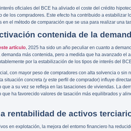
 interés oficiales del BCE
ha aliviado el coste del crédito hipote
de los compradores. Este efecto ha contribuido a estabilizar l
os en el método de comparación que se usa para realizar una tasa
activación contenida de la demand
este artículo
,
2025 ha sido un año peculiar en cuanto a demanda 
emanda más contenida, pero a medida que ha avanzado el añ
tablemente por la estabilización de los
tipos de interés del BC
cial, con mayor peso de compradores con alta solvencia o sin 
a situación concreta (y este perfil de comprador) influye direct
o que a su vez se
refleja en las tasaciones de viviendas
. La de
o que ha favorecido valores de tasación más equilibrados y alin
la rentabilidad de activos terciari
ivos en explotación, la mejora del entorno financiero ha reducid