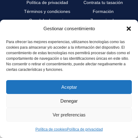
Política de privacidad
Contrata tu tasación
Términos y condiciones
Formación
Canal de denuncia
Zona privada
Gestionar consentimiento
Servicio de Atención al
Área profesionales
Cliente
Para ofrecer las mejores experiencias, utilizamos tecnologías como las
Sostenibilidad y
cookies para almacenar y/o acceder a la información del dispositivo. El
Gobernanza
consentimiento de estas tecnologías nos permitirá procesar datos como el
comportamiento de navegación o las identificaciones únicas en este sitio.
No consentir o retirar el consentimiento, puede afectar negativamente a
ciertas características y funciones.
© 2025 Grupo ATValor. All rights reserved
Aceptar
–
Tasación vivienda divorcio Madrid
– Valoración de Empresas
Denegar
valoración inmuebles Madrid
Ver preferencias
Política de cookies
Política de privacidad