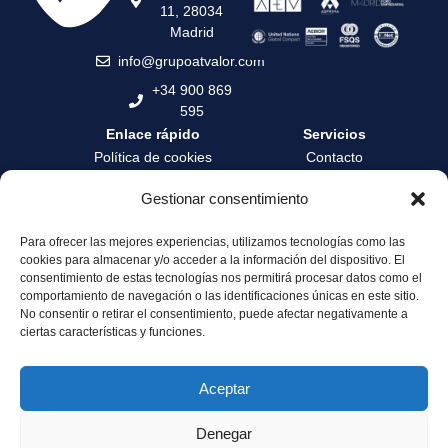
11, 28034
Madrid
info@grupoatvalor.com
+34 900 869
595
Enlace rápido
Servicios
Política de cookies
Contacto
Política de privacidad
Contrata tu tasación
Gestionar consentimiento
Términos y condiciones
Formación
Para ofrecer las mejores experiencias, utilizamos tecnologías como las
Canal de denuncia
Zona privada
cookies para almacenar y/o acceder a la información del dispositivo. El
Servicio de Atención al
Área profesionales
consentimiento de estas tecnologías nos permitirá procesar datos como el
Cliente
comportamiento de navegación o las identificaciones únicas en este sitio.
No consentir o retirar el consentimiento, puede afectar negativamente a
Sostenibilidad y
ciertas características y funciones.
Gobernanza
Aceptar
Denegar