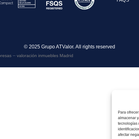
© 2025 Grupo ATValor. All rights reserved
–
presas
valoración inmuebles Madrid
Para ofrecer
almacenar y/
tecnologías
identificaci
afectar nega