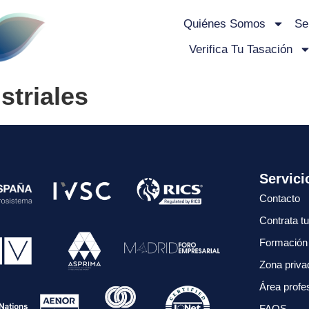
Quiénes Somos
Se
Verifica Tu Tasación
striales
Servici
Contacto
Contrata t
Formación
Zona priva
Área profe
FAQS