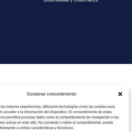
Gestionar consentimiento
 las mejores experiencias, utilizamos tecnologías como las cookies para
o acceder a la información del dispositivo. El consentimiento de estas
 nos permitirá procesar datos como el comportamiento de navegación o las
ones únicas en este sitio. No consentir o retirar el consentimiento, puede
tivamente a ciertas características y funciones.