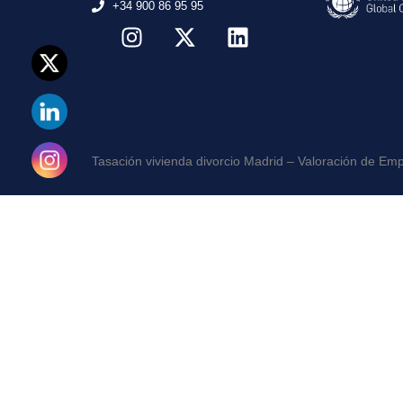
+34 900 86 95 95
Tasación vivienda divorcio Madrid
– Valoración de Em