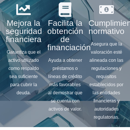
Mejora la
Facilita la
Cumplimie
seguridad
obtención
normativo
financiera
de
Asegura que la
financiación
Garantiza que el
valoración esté
activo utilizado
Ayuda a obtener
alineada con las
como respaldo
préstamos o
regulaciones y
sea suficiente
líneas de crédito
requisitos
para cubrir la
más favorables
establecidos por
deuda.
al demostrar que
las entidades
se cuenta con
financieras y
activos de valor.
autoridades
regulatorias.