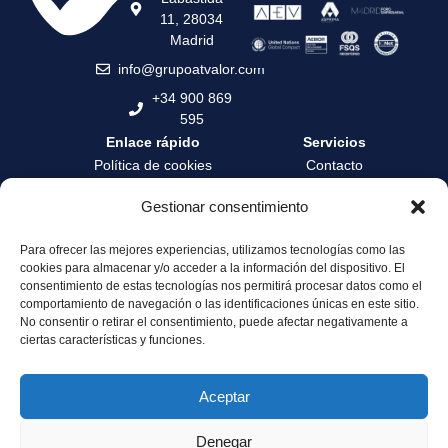
11, 28034
Madrid
info@grupoatvalor.com
+34 900 869
595
Enlace rápido
Servicios
Política de cookies
Contacto
Política de privacidad
Contrata tu tasación
Gestionar consentimiento
Términos y condiciones
Formación
Para ofrecer las mejores experiencias, utilizamos tecnologías como las
Canal de denuncia
Zona privada
cookies para almacenar y/o acceder a la información del dispositivo. El
Servicio de Atención al
Área profesionales
consentimiento de estas tecnologías nos permitirá procesar datos como el
Cliente
comportamiento de navegación o las identificaciones únicas en este sitio.
No consentir o retirar el consentimiento, puede afectar negativamente a
Sostenibilidad y
ciertas características y funciones.
Gobernanza
Aceptar
Denegar