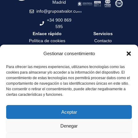
Madrid
info@grupoatvalor.com
+34 900 869
595
Enlace rápido
Servicios
Política de cookies
Contacto
Política de privacidad
Contrata tu tasación
Gestionar consentimiento
Términos y condiciones
Formación
Para ofrecer las mejores experiencias, utilizamos tecnologías como las
Canal de denuncia
Zona privada
cookies para almacenar y/o acceder a la información del dispositivo. El
Servicio de Atención al
Área profesionales
consentimiento de estas tecnologías nos permitirá procesar datos como el
Cliente
comportamiento de navegación o las identificaciones únicas en este sitio.
No consentir o retirar el consentimiento, puede afectar negativamente a
Sostenibilidad y
ciertas características y funciones.
Gobernanza
Aceptar
Denegar
© 2025 Grupo ATValor. All rights reserved